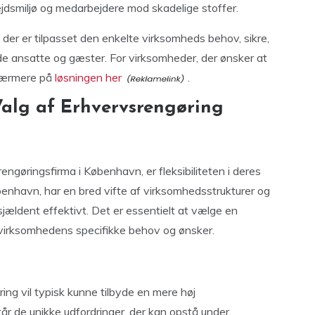
ejdsmiljø og medarbejdere mod skadelige stoffer.
er er tilpasset den enkelte virksomheds behov, sikre,
de ansatte og gæster. For virksomheder, der ønsker at
 nærmere på
løsningen her
.
Valg af Erhvervsrengøring
engøringsfirma i København, er fleksibiliteten i deres
benhavn, har en bred vifte af virksomhedsstrukturer og
sjældent effektivt. Det er essentielt at vælge en
r virksomhedens specifikke behov og ønsker.
ring vil typisk kunne tilbyde en mere høj
rstår de unikke udfordringer, der kan opstå under