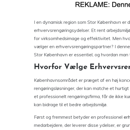
I en dynamisk region som Stor København er de
erhvervsrengøringsydelser. Et rent arbejdsmiljø
for virksomhedsimage og effektivitet. Men h
vælger en erhvervsrengøringspartner? I denne ar
Stor København er essentiel, og hvordan man fi
Hvorfor Vælge Erhvervsre
Københavnsområdet er præget af en høj koncentr
rengøringsløsninger, der kan matche et hurtig
et professionelt rengøringsfirma, får de ikke k
kan bidrage til et bedre arbejdsmiljø.
Først og fremmest betyder en professionel
er
medarbejdere, der leverer disse ydelser, er gr