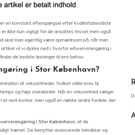
r en konstant efterspørgsel efter kvalitetsbevidste
 er ikke kun vigtigt for de ansattes trivsel, men også
vad skal man egentlig være opmærksom på, når man
tikel vil vi dykke ned i, hvorfor erhvervsrengøring i
nder de bedste løsninger til ens behov.
ngøring i Stor København?
ation af virksomheder, hvilket stiller krav til
t tempo og høje standarder. Når en virksomhed vælger
D
un et rent kontor, men også en række andre fordele, der
A
hvervsrengøring i Stor København
, at de
undigt trænet. De benytter avancerede teknikker og