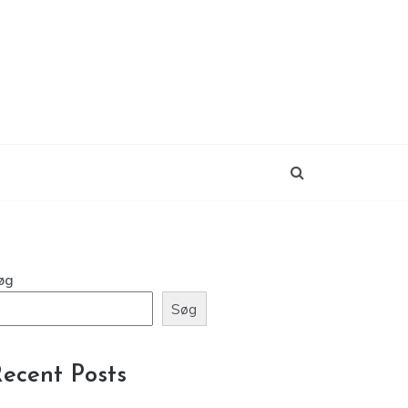
øg
Søg
ecent Posts