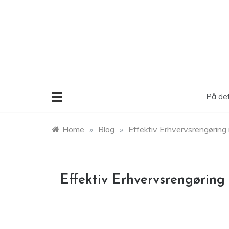
Skip
to
content
På det
Home
»
Blog
»
Effektiv Erhvervsrengøring
Effektiv Erhvervsrengøring