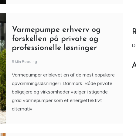
Varmepumpe erhverv og
forskellen på private og
D
professionelle løsninger
5 Min Reading
A
Varmepumper er blevet en af de mest populære
opvarmningsløsninger i Danmark. Både private
boligejere og virksomheder vælger i stigende
grad varmepumper som et energieffektivt
alternativ
Sådan undgår du kaos, når
du skal flytte bolig