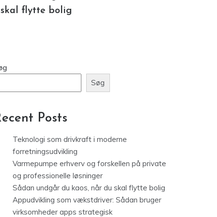
øg
Søg
ecent Posts
Teknologi som drivkraft i moderne
forretningsudvikling
Varmepumpe erhverv og forskellen på private
og professionelle løsninger
Sådan undgår du kaos, når du skal flytte bolig
Appudvikling som vækstdriver: Sådan bruger
virksomheder apps strategisk
Værktøjsskabe der skaber orden og sikker
opbevaring på arbejdspladsen