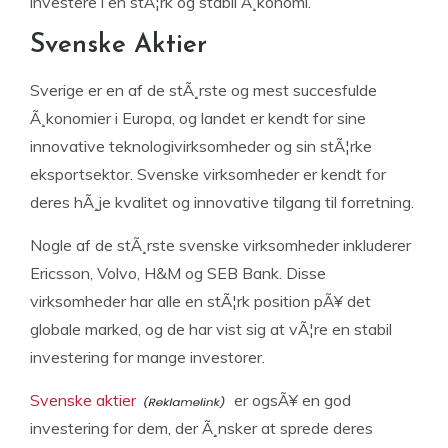
investere i en stÃ¦rk og stabil Ã¸konomi.
Svenske Aktier
Sverige er en af de stÃ¸rste og mest succesfulde
Ã¸konomier i Europa, og landet er kendt for sine
innovative teknologivirksomheder og sin stÃ¦rke
eksportsektor. Svenske virksomheder er kendt for
deres hÃ¸je kvalitet og innovative tilgang til forretning.
Nogle af de stÃ¸rste svenske virksomheder inkluderer
Ericsson, Volvo, H&M og SEB Bank. Disse
virksomheder har alle en stÃ¦rk position pÃ¥ det
globale marked, og de har vist sig at vÃ¦re en stabil
investering for mange investorer.
Svenske aktier
er ogsÃ¥ en god
investering for dem, der Ã¸nsker at sprede deres