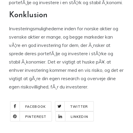
portefÃ¸lje og investere i en stÃ¦rk og stabil Ã¸konomi.
Konklusion
Investeringsmulighederne inden for norske aktier og
svenske aktier er mange, og begge markeder kan
vÃ¦re en god investering for dem, der Ã¸nsker at
sprede deres portefÃ¸lje og investere i stÃ¦rke og
stabil Ã¸konomier. Det er vigtigt at huske pÃ¥, at
enhver investering kommer med en vis risiko, og det er
vigtigt at gÃ¸re din egen research og overveje dine
egen risikovillighed, fÃ¸r du investerer.
FACEBOOK
TWITTER
PINTEREST
LINKEDIN