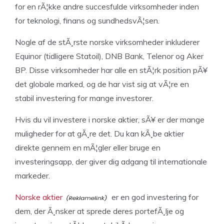
for en rÃ¦kke andre succesfulde virksomheder inden
for teknologi, finans og sundhedsvÃ¦sen.
Nogle af de stÃ¸rste norske virksomheder inkluderer
Equinor (tidligere Statoil), DNB Bank, Telenor og Aker
BP. Disse virksomheder har alle en stÃ¦rk position pÃ¥
det globale marked, og de har vist sig at vÃ¦re en
stabil investering for mange investorer.
Hvis du vil investere i norske aktier, sÃ¥ er der mange
muligheder for at gÃ¸re det. Du kan kÃ¸be aktier
direkte gennem en mÃ¦gler eller bruge en
investeringsapp, der giver dig adgang til internationale
markeder.
Norske aktier
er en god investering for
dem, der Ã¸nsker at sprede deres portefÃ¸lje og