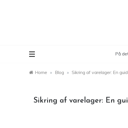
Skip
to
content
På det
Home
»
Blog
»
Sikring af varelager: En guid
Sikring af varelager: En gui