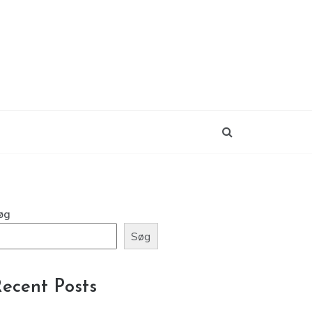
øg
Søg
ecent Posts