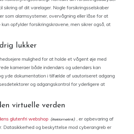
til sikring af dit varelager. Nogle forsikringsselskaber
er som alarmsystemer, overvågning eller låse for at
 kun opfylder forsikringskravene, men sikrer også, at
drig lukker
edsejere mulighed for at holde et vågent øje med
cerede kameraer både indendørs og udendørs kan
g yde dokumentation i tilfælde af uautoriseret adgang
sesdetektorer og adgangskontrol for yderligere at
en virtuelle verden
ens glutenfri webshop
, er opbevaring af
ager. Datasikkerhed og beskyttelse mod cyberangreb er