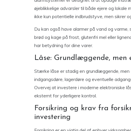
alarmsystemer er designet til at opdage indtræ
øjeblikkelige advarsler til både ejere og loka
ikke kun potentielle indbrudstyve, men sikrer og
Du kan også have alarmer på vand og varme, 
brød og kage på frost, glutenfri mel eller ligne
har betydning for dine varer.
Låse: Grundlæggende, men e
Stærke låse er stadig en grundlæggende, men a
indgangsdøre, lagerdøre og eventuelle adgangsp
Overvej at investere i moderne elektroniske l
eksternt for yderligere kontrol.
Forsikring og krav fra forsik
investering
Forsikring er en vigtig del af enhver virksomhe