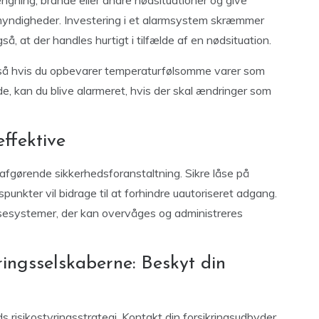
ngning, brande eller andre nødsituationer og give
le myndigheder. Investering i et alarmsystem skræmmer
så, at der handles hurtigt i tilfælde af en nødsituation.
så hvis du opbevarer temperaturfølsomme varer som
nde, kan du blive alarmeret, hvis der skal ændringer som
ffektive
fgørende sikkerhedsforanstaltning. Sikre låse på
unkter vil bidrage til at forhindre uautoriseret adgang.
åsesystemer, der kan overvåges og administreres
ringsselskaberne: Beskyt din
ds risikostyringsstrategi. Kontakt din forsikringsudbyder