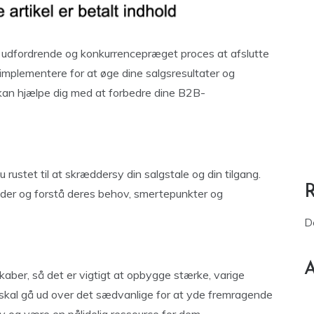
 udfordrende og konkurrencepræget proces at afslutte
n implementere for at øge dine salgsresultater og
r kan hjælpe dig med at forbedre dine B2B-
rustet til at skræddersy din salgstale og din tilgang.
kunder og forstå deres behov, smertepunkter og
D
A
aber, så det er vigtigt at opbygge stærke, varige
u skal gå ud over det sædvanlige for at yde fremragende