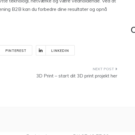
nytte teknologi, netværke og være vedholdende. Ved at
æning B2B kan du forbedre dine resultater og opnå
C
PINTEREST
LINKEDIN
3D Print – start dit 3D print projekt her