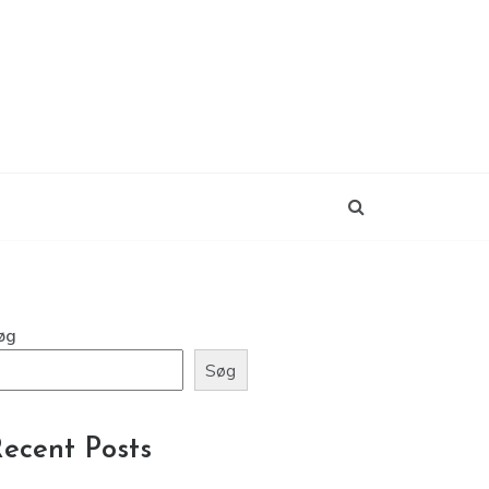
øg
Søg
ecent Posts