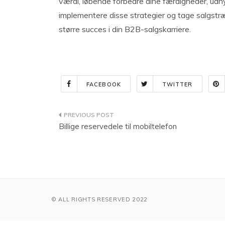
værdi, løbende forbedre dine færdigheder, ud
implementere disse strategier og tage salgstr
større succes i din B2B-salgskarriere.
FACEBOOK
TWITTER
Indlægsnavigation
Billige reservedele til mobiltelefon
© ALL RIGHTS RESERVED 2022