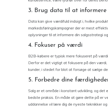
kundeservice, være lydhør over for deres beho
3. Brug data til at informere
Data kan give værdifuld indsigt i, hvilke produkt
markedsføringskampagner der er mest effektive,
oplysninger til at informere din salgsstrategi og
4. Fokuser på værdi
B2B-købere er typisk mere fokuseret på værdie
Derfor er det vigtigt at fokusere på den værdi,
kunder, i stedet for blot at forsøge at sælge de
5. Forbedre dine færdighede
Salg er et område i konstant udvikling, og det 
bedste praksis. En måde at gøre dette på er 
uddannelse vil lære dig de nyeste teknikker og s