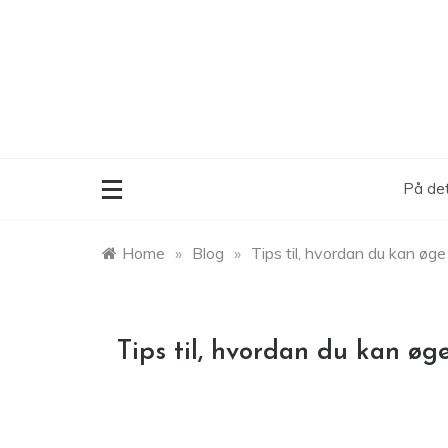
Skip
to
content
På det
Home
»
Blog
»
Tips til, hvordan du kan øg
Tips til, hvordan du kan øg