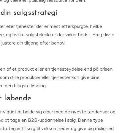
v og være en pålidelig ressource for dem.
 din salgsstrategi
er eller tjenester der er mest efterspurgte, hvilke
 og hvilke salgsteknikker der virker bedst. Brug disse
 justere din tilgang efter behov.
n af et produkt eller en tjenesteydelse end på prisen.
 som dine produkter eller tjenester kan give dine
m den billigste løsning.
r løbende
er vigtigt at holde sig ajour med de nyeste tendenser og
ved at tage en B2B-uddannelse i salg. Denne type
trategier til salg til virksomheder og give dig mulighed